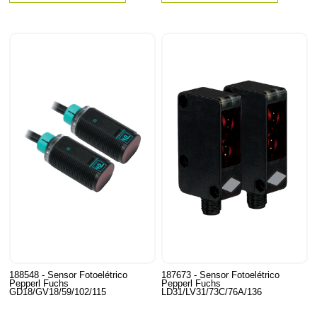
188548 - Sensor Fotoelétrico
187673 - Sensor Fotoelétrico
Pepperl Fuchs
Pepperl Fuchs
GD18/GV18/59/102/115
LD31/LV31/73C/76A/136