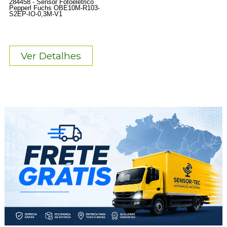
284458 - Sensor Fotoelétrico
Pepperl Fuchs OBE10M-R103-
S2EP-IO-0,3M-V1
Ver Detalhes
5
Produtos