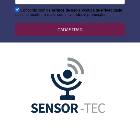
Concordo com os
Termos de uso
e
Politica de Privacidade
e aceito receber e-mails com novidades e promoções.
CADASTRAR