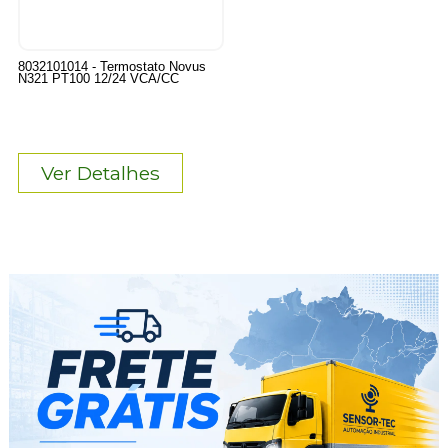
8032101014 - Termostato Novus
N321 PT100 12/24 VCA/CC
Ver Detalhes
7
Produtos