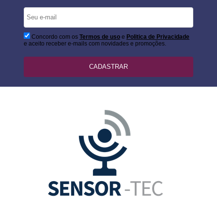
Concordo com os
Termos de uso
e
Politica de Privacidade
e aceito receber e-mails com novidades e promoções.
CADASTRAR