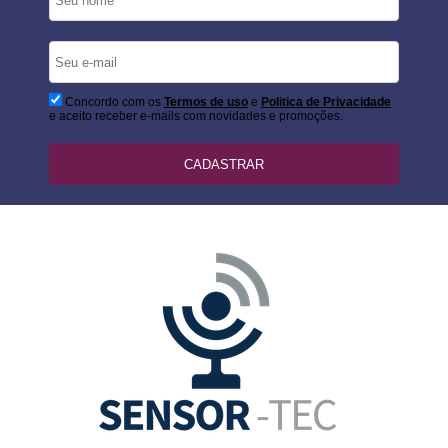
Concordo com os
Termos de uso
e
Politica de Privacidade
e aceito receber e-mails com novidades e promoções.
CADASTRAR