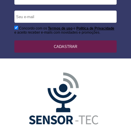
Concordo com os
Termos de uso
e
Politica de Privacidade
e aceito receber e-mails com novidades e promoções.
CADASTRAR