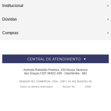
Institucional
Dúvidas
Compras
CENTRAL DE ATENDIMENTO
Avenida Rebelião Praieira, 100 Nossa Senhora
das Graças CEP 38402-268 - Uberlândia - MG
SENSOR-TEC COMERCIAL LTDA - CNPJ: 04.383.304/0001-36
Todos os direitos reservados
-
Sensor Tec
-
2026