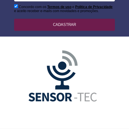
Concordo com os
Termos de uso
e
Politica de Privacidade
e aceito receber e-mails com novidades e promoções.
CADASTRAR