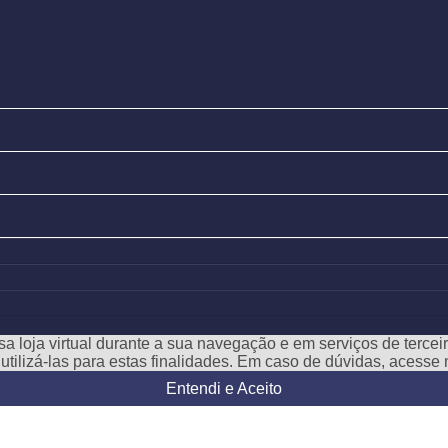
a loja virtual durante a sua navegação e em serviços de terceiro
e utilizá-las para estas finalidades. Em caso de dúvidas, acess
Entendi e Aceito