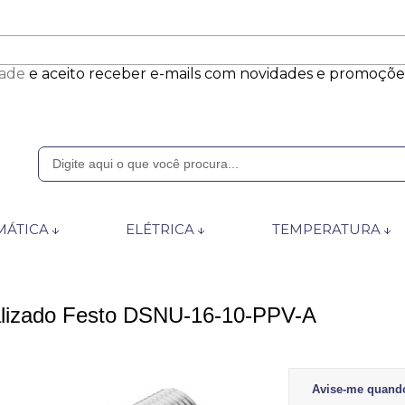
dade
e aceito receber e-mails com novidades e promoçõe
1365
ÁTICA
ELÉTRICA
TEMPERATURA
764724
rtec.com.br
alizado Festo DSNU-16-10-PPV-A
ira das 8:00 às 17:45 horas
Avise-me quand