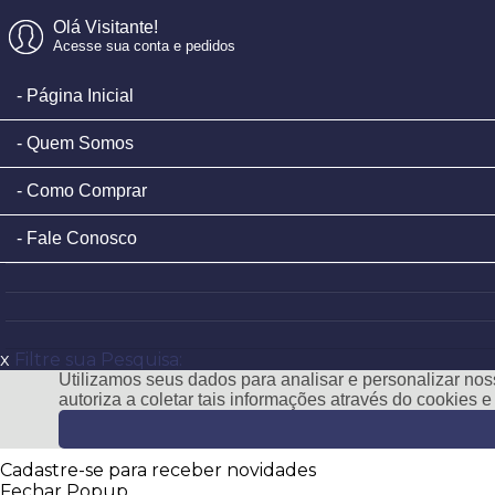
Olá Visitante!
Acesse sua conta e pedidos
Página Inicial
Quem Somos
Como Comprar
Fale Conosco
x
Filtre sua Pesquisa:
Utilizamos seus dados para analisar e personalizar noss
autoriza a coletar tais informações através do cookies 
Cadastre-se para receber novidades
Fechar Popup