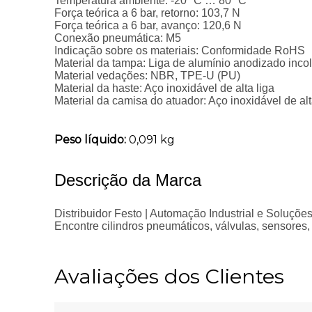
Temperatura ambiente: -20 °C … 80 °C
Força teórica a 6 bar, retorno: 103,7 N
Força teórica a 6 bar, avanço: 120,6 N
Conexão pneumática: M5
Indicação sobre os materiais: Conformidade RoHS
Material da tampa: Liga de alumínio anodizado incol
Material vedações: NBR, TPE‑U (PU)
Material da haste: Aço inoxidável de alta liga
Material da camisa do atuador: Aço inoxidável de alt
Peso líquido:
0,091 kg
Descrição da Marca
Distribuidor Festo | Automação Industrial e Soluçõ
Encontre cilindros pneumáticos, válvulas, sensores,
Avaliações dos Clientes