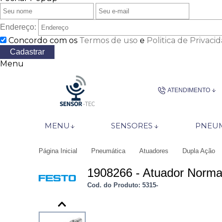
Endereço:
Concordo com os
Termos de uso
e
Politica de Privaci
Cadastrar
Menu
ATENDIMENTO
(34) 3211-
MENU
SENSORES
PNEUM
+55 (34) 999
Página Inicial
Pneumática
Atuadores
Dupla Ação
sensortec@senso
1908266 - Atuador Norm
De segunda a sexta-fe
Cod. do Produto: 5315-