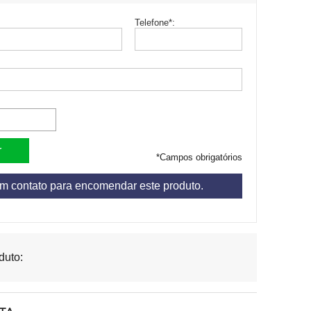
Telefone
*
:
*
Campos obrigatórios
em contato para encomendar este produto.
duto: