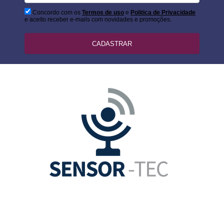
Concordo com os
Termos de uso
e
Politica de Privacidade
e aceito receber e-mails com novidades e promoções.
CADASTRAR