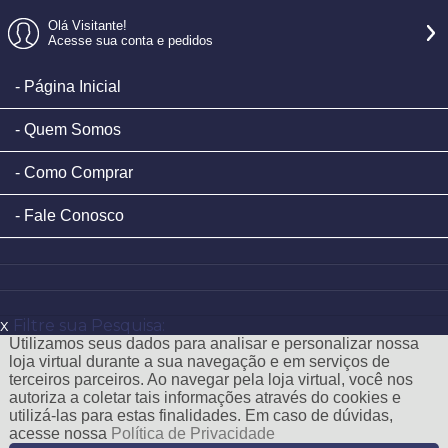
Olá Visitante!
Acesse sua conta e pedidos
Página Inicial
Quem Somos
Como Comprar
Fale Conosco
x
Filtre sua Pesquisa:
Utilizamos seus dados para analisar e personalizar nossa
loja virtual durante a sua navegação e em serviços de
terceiros parceiros. Ao navegar pela loja virtual, você nos
autoriza a coletar tais informações através do cookies e
utilizá-las para estas finalidades. Em caso de dúvidas,
acesse nossa
Política de Privacidade