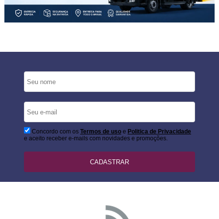
Concordo com os
Termos de uso
e
Politica de Privacidade
e aceito receber e-mails com novidades e promoções.
CADASTRAR